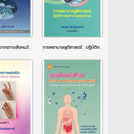
การจัดการทรัพยากรทางสังคมวัฒนธรรม ฉพ.1
การพยาบาลสูติศาสตร์ : ปฏิบัติการพยาบาลผดุงครรภ์ ฉพ.6