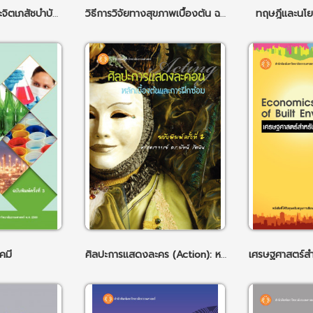
ประสาทชีววิทยาและจิตเภสัชบำบัด ฉพ.1
วิธีการวิจัยทางสุขภาพเบื้องต้น ฉพ.1
ทฤษฎีและนโย
คมี
ศิลปะการแสดงละคร (Action): หลักเบื้องต้นและการฝึกซ้อม