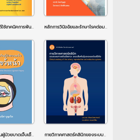
หลักการประยุกต์ใช้เทคนิคการพันผ้าเทป ฉพ.3
หลักการวินิจฉัยและรักษาโรคต่อมน้ำเหลืองบริเวณคอ
กายภาพบำบัดในผู้ป่วยบาดเจ็บเอ็นไขว้หน้า
กายวิภาคศาสตร์คลินิกของระบบทางเดินปัสสาวะระบบสืบพันธุ์ และระบบต่อมไร้ท่อ