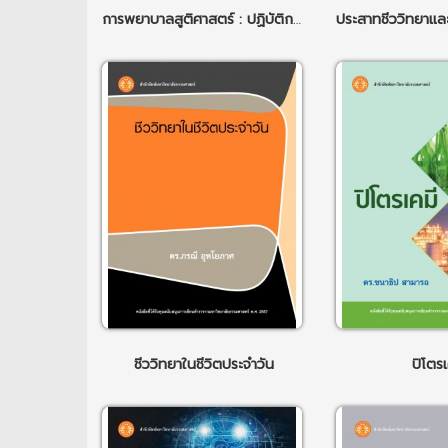
การพยาบาลสูติศาสตร์ : ปฏิบัติการพยาบาลผดุงครรภ์ ฉพ.7
ชีววิทยาในชีวิตประจำวัน
ปิโตรเ