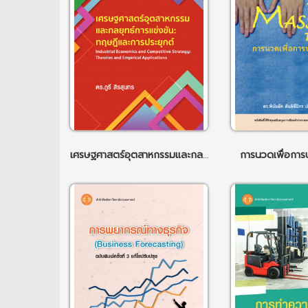
เศรษฐศาสตร์อุตสาหกรรมและกลยุทธ์การแข่งขัน: ทฤษฎีและการประยุกต์
การนวดเพื่อการบ