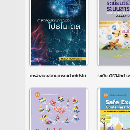
การจำลองสถานการณ์ด้วยโปรโมเดล