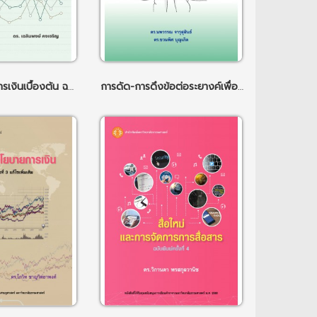
เศรษฐมิติทางการเงินเบื้องต้น ฉพ.2
การดัด-การดึงข้อต่อระยางค์เพื่อการบำบัด ฉพ.2