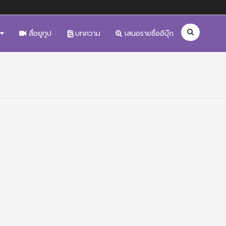
สื่อยูทูป
บทความ
เสนอรายชื่ออีบุ๊ก