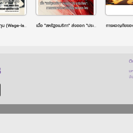
แรงงานรับจ้างและทุน (Wage-labour and Capital)
เมื่อ "สหรัฐอเมริกา" ส่งออก "ประชาธิปไตย" : การเผยแพร่ประชาธิปไตย NED และไทย
ติ
มห
จั