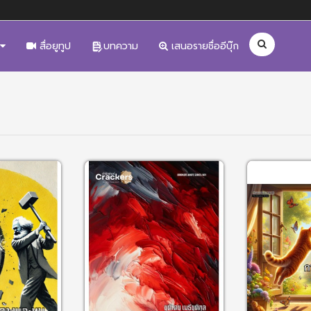
สื่อยูทูป
บทความ
เสนอรายชื่ออีบุ๊ก