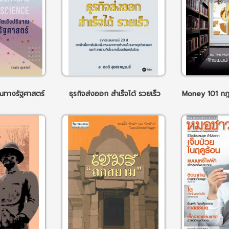
าณทางรัฐศาสตร์
ธุรกิจส่งออก สำเร็จได้ รวยเร็ว