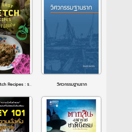
The Last Phetch Recipes : รสเพ็ดรีจานสุดท้าย
วิศวกรรมฐานราก