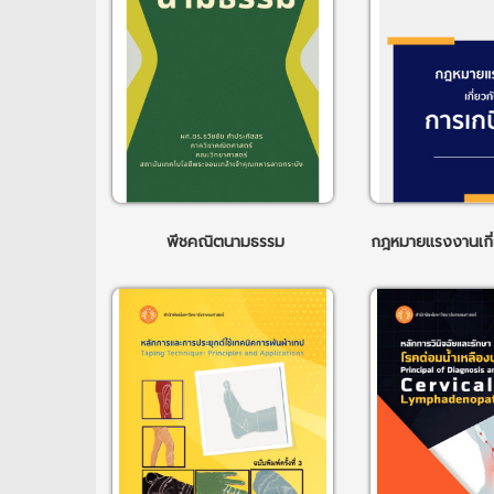
พีชคณิตนามธรรม