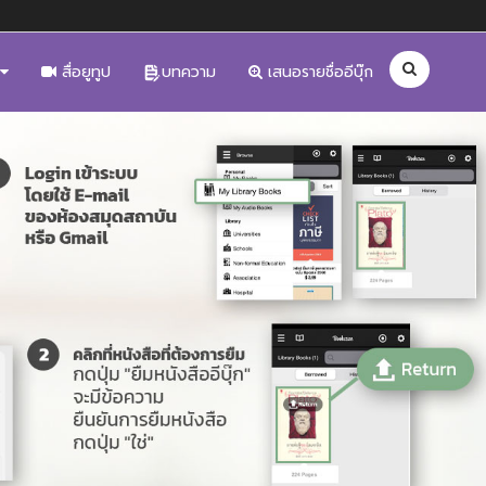
สื่อยูทูป
บทความ
เสนอรายชื่ออีบุ๊ก