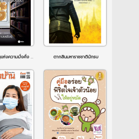
Money 101 กฎแห่งความมั่งคั่ง 9 ประการ
ตากสินมหาราชชาตินักรบ