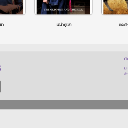
ขา
เฒ่าภูเขา
กระทิ
ติ
มห
จั