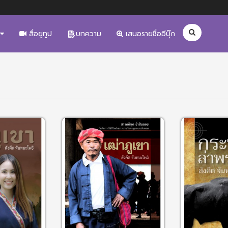
สื่อยูทูป
บทความ
เสนอรายชื่ออีบุ๊ก